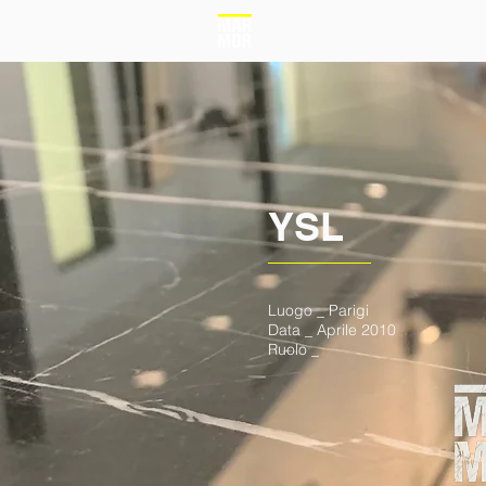
YSL
Luogo _ Parigi
Data _ Aprile 2010
Ruolo _