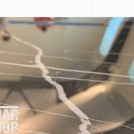
MarMor
portfolio
s