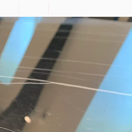
ervizi
materiali
More...