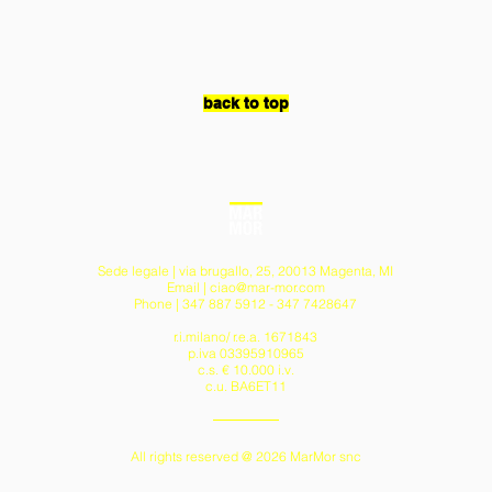
back to top
Sede legale | via brugallo, 25, 20013 Magenta, MI
Email |
ciao@mar-mor.com
Phone | 347 887 5912 - 347 7428647
r.i.milano/ r.e.a. 1671843
p.iva 03395910965
c.s. € 10.000 i.v.
c.u. BA6ET11
All rights reserved @ 2026 MarMor snc