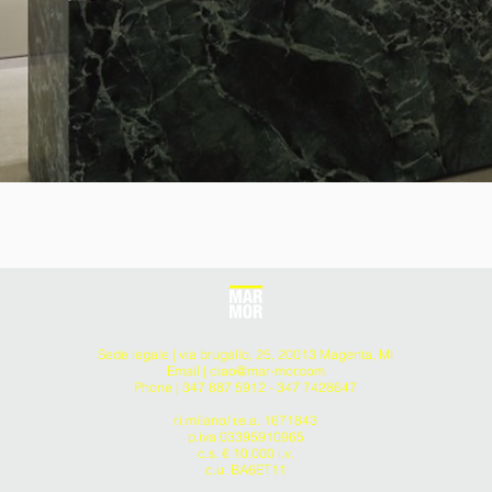
Sede legale | via brugallo, 25, 20013 Magenta, MI
Email |
ciao@mar-mor.com
Phone | 347 887 5912 - 347 7428647
r.i.milano/ r.e.a. 1671843
p.iva 03395910965
c.s. € 10.000 i.v.
c.u. BA6ET11