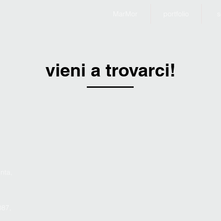
MarMor
portfolio
s
vieni a trovarci!
nta,
087,