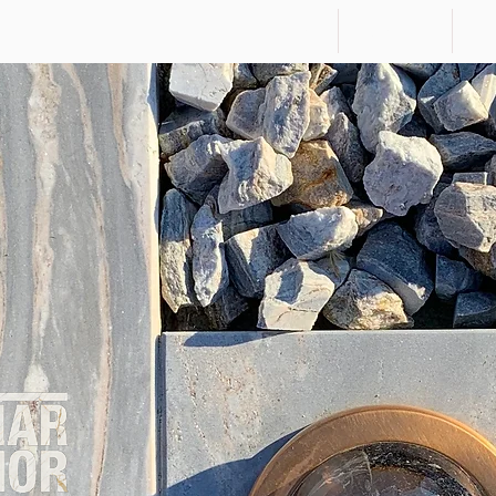
MarMor
portfolio
s