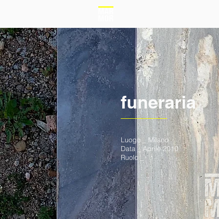
funeraria
Luogo _ Milano
Data _ Aprile 2010
Ruolo _