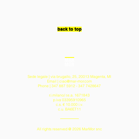
back to top
Sede legale | via brugallo, 25, 20013 Magenta, MI
Email |
ciao@mar-mor.com
Phone | 347 887 5912 - 347 7428647
r.i.milano/ r.e.a. 1671843
p.iva 03395910965
c.s. € 10.000 i.v.
c.u. BA6ET11
All rights reserved @ 2026 MarMor snc