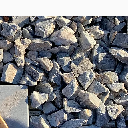
ervizi
materiali
More...